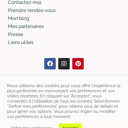
Contactez-moi
Prendre rendez-vous
Mon blog
Mes partenaires
Presse
Liens utiles
Nous utilisons des cookies pour vous offrir l'expérience la
Je prends RDV
plus pertinente en mémorisant vos préférences et vos
visites répétées. En cliquant sur "Accepter", vous
consentez à l'utilisation de tous les cookies. Sélectionnez
“Définir mes préférences” pour obtenir plus de détails et
pour gérer vos options. Vous pouvez régler ou modifier
vos préférences à tout moment.
Site créé avec
par Maryse FROCHOT – Tous
droits réservés
Charte de déontologie
●
Mentions
Définir mes préférences
Accepter